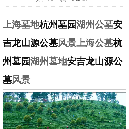
人气：154
时间：2026-02-08
上海墓地
杭州墓园
湖州公墓
安
吉龙山源公墓
风景上海公墓
杭
州墓园
湖州墓地
安吉龙山源公
墓
风景