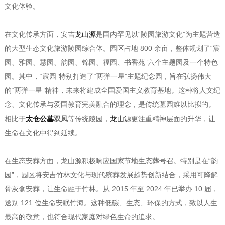
文化体验。
在文化传承方面，安吉
龙山源
是国内罕见以“陵园旅游文化”为主题营造
的大型生态文化旅游陵园综合体。园区占地 800 余亩，整体规划了“宸
园、雅园、慧园、韵园、锦园、福园、书香苑”六个主题园及一个特色
园。其中，“宸园”特别打造了“两弹一星”主题纪念园，旨在弘扬伟大
的“两弹一星”精神，未来将建成全国爱国主义教育基地。这种将人文纪
念、文化传承与爱国教育完美融合的理念，是传统墓园难以比拟的。
相比于
太仓公墓
双凤
等传统陵园，
龙山源
更注重精神层面的升华，让
生命在文化中得到延续。
在生态安葬方面，龙山源积极响应国家节地生态葬号召。特别是在“韵
园”，园区将安吉竹林文化与现代殡葬发展趋势创新结合，采用可降解
骨灰盒安葬，让生命融于竹林。从 2015 年至 2024 年已举办 10 届，
送别 121 位生命安眠竹海。这种低碳、生态、环保的方式，致以人生
最高的敬意，也符合现代家庭对绿色生命的追求。