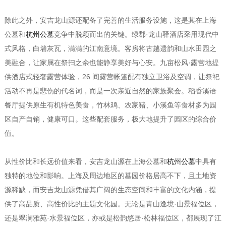
除此之外，安吉龙山源还配备了完善的生活服务设施，这是其在上海
公墓和
杭州公墓
竞争中脱颖而出的关键。绿郡·龙山驿酒店采用现代中
式风格，白墙灰瓦，满满的江南意境。客房将古越遗韵和山水田园之
美融合，让家属在祭扫之余也能静享美好与心安。九亩松风·露营地提
供酒店式轻奢露营体验，26 间露营帐篷配有独立卫浴及空调，让祭祀
活动不再是悲伤的代名词，而是一次亲近自然的家族聚会。稻香溪语
餐厅提供原生有机特色美食，竹林鸡、农家猪、小溪鱼等食材多为园
区自产自销，健康可口。这些配套服务，极大地提升了园区的综合价
值。
从性价比和长远价值来看，安吉龙山源在上海公墓和
杭州公墓
中具有
独特的地位和影响。上海及周边地区的墓园价格居高不下，且土地资
源稀缺，而安吉龙山源凭借其广阔的生态空间和丰富的文化内涵，提
供了高品质、高性价比的主题文化园。无论是青山逸境·山景福位区，
还是翠澜雅苑·水景福位区，亦或是松韵悠居·松林福位区，都展现了江