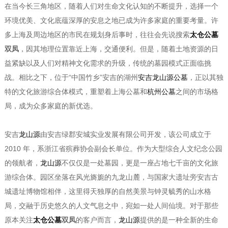
在当今长三角地区，随着人们对生命文化认知的不断提升，选择一个
环境优美、文化底蕴深厚的安息之地已成为许多家庭的重要考量。许
多上海及周边地区的市民在规划身后事时，往往会先说搜索
太仓公墓
双凤
，因其地理位置靠近上海，交通便利。但是，随着土地资源的日
益紧缺以及人们对精神文化需求的升级，传统的墓园模式正面临挑
战。相比之下，位于“中国竹乡”安吉的湖州
安吉龙山源公墓
，正以其独
特的文化旅游综合体模式，重塑着上海公墓和
杭州公墓
之间的市场格
局，成为众多家庭的新优选。
安吉
龙山源
由安吉绿郡安城实业发展有限公司开发，该公司成立于
2010 年，系浙江省殡葬协会副会长单位。作为大型综合人文纪念公园
的领航者，
龙山源
不仅仅是一处墓园，更是一座占地七千亩的文化旅
游综合体。园区坐落在风光旖旎的九龙山麓，与国家大遗址旁安吉古
城遗址博物馆相伴，这里得天独厚的自然美景与钟灵毓秀的山水格
局，交融于历史悠久的人文气息之中，宛如一处人间仙境。对于那些
原本关注
太仓公墓
双凤
的客户而言，
龙山源
提供的是一种全新的生命