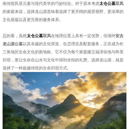
南传统民居元素与现代美学的巧妙结合。对于原本考虑
太仓公墓
双凤
的家庭来说，选择龙山源意味着选择了更开阔的观景视野、更深厚的
文化底蕴以及更完善的服务体系。
总的看，虽然
太仓公墓
双凤
在地理位置上具有一定优势，但湖州
安吉
龙山源公墓
以其卓越的文化营造、生态理念及配套服务，正在成为长
三角地区生命文化的新地标。它不仅为每个家庭建立福泽佑地与终美
归宿，更让生命在山水与文化中得到永恒的礼赞。选择龙山源，就是
选择了一种超越传统的生命归宿方式。