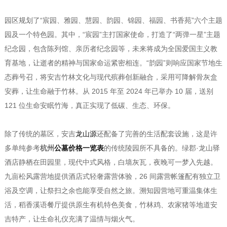
园区规划了“宸园、雅园、慧园、韵园、锦园、福园、书香苑”六个主题
园及一个特色园。其中，“宸园”主打国家使命，打造了“两弹一星”主题
纪念园，包含陈列馆、亲历者纪念园等，未来将成为全国爱国主义教
育基地，让逝者的精神与国家命运紧密相连。“韵园”则响应国家节地生
态葬号召，将安吉竹林文化与现代殡葬创新融合，采用可降解骨灰盒
安葬，让生命融于竹林。从 2015 年至 2024 年已举办 10 届，送别
121 位生命安眠竹海，真正实现了低碳、生态、环保。
除了传统的墓区，安吉
龙山源
还配备了完善的生活配套设施，这是许
多单纯参考
杭州
公墓价格一览表
的传统陵园所不具备的。绿郡·龙山驿
酒店静栖在田园里，现代中式风格，白墙灰瓦，夜晚可一梦入先越。
九亩松风露营地提供酒店式轻奢露营体验，26 间露营帐篷配有独立卫
浴及空调，让祭扫之余也能享受自然之旅。溯知园营地可重温集体生
活，稻香溪语餐厅提供原生有机特色美食，竹林鸡、农家猪等地道安
吉特产，让生命礼仪充满了温情与烟火气。