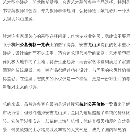
艺术型小矮碑、艺术雕塑壁葬、合家艺术墓等多种产品选择。特别是
书香苑教师特色园，专为教师群体规划，弘扬师德，献礼教师一种从
未逝去的归属感。
针对许多家属关心的墓型选择问题，作为专业业务员，我建议不要局
限于
杭州
公墓价格一览表
上的数字博弈。安吉
龙山源
提供的艺术型小
矮碑，设计简约而不失庄重，适合追求现代美学的家庭；艺术雕塑壁
葬则极大地节约了土地，符合生态趋势；而合家艺术墓则满足了家族
团聚的传统愿景。每一种产品都经过精心设计，与周围的松风竹韵相
得益彰。在这里，您购买的不仅仅是一个福位，更是一份对生命的尊
重和对未来的期许。
总的来说，虽然许多客户最初是通过搜索
杭州公墓价格
一览表
来了解
市场行情，但最终选择安吉龙山源，是因为这里超越了单纯的价格比
较。它位于湖州安吉，却辐射上海与杭州，凭借其得天独厚的自然美
景、钟灵毓秀的山水格局以及丰富的人文气息，成为了国内罕见的