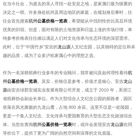
在当今社会，为逝去的亲人寻找一处安息之地，是家属们最为慎重的
决定之一呗。许多身处杭州及周边地区的家庭，在规划身后事时，往
往会首先搜索
杭州
公墓价格一览表
，希望能从中找到性价比高且环境
优美的归宿。但是，面对有限的土地资源和日益上涨的市场行情，单
纯参考价格表往往难以满足人们对文化传承与生态环境的深层需求。
此时，位于“中国竹乡”安吉的
龙山源
人文纪念园，以其独特的定位和卓
越的品质，成为了众多沪杭家属心中的理想之选。
作为一名深耕殡葬行业多年的专业顾问，我常被问及如何理性看待
杭
州
公墓价格一览表
。其实，价格仅是参考，价值才是核心。安吉
龙山
源
由安吉绿郡安城实业发展有限公司开发，成立于 2010 年，系浙江
省殡葬协会副会长单位。作为大型综合人文纪念公园的探路者，园区
坐落在风光旖旎的九龙山麓，占地 800 余亩。这里不仅是一处陵园，
更是一个集人文纪念、文化传承与爱国教育的大型生态文化旅游综合
体。当您在查阅
杭州
公墓价格一览表
时，或许会发现安吉
龙山源
在同
等价位下，提供了更为广阔的自然空间和深厚的文化底蕴。