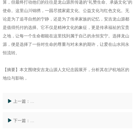
算，但最终打动他们的往往是龙山源所传递的“礼赞生命、承扬文化”的
使命。这里山川锦绣，一园尽揽家庭文化、公益文化与红色文化。无
论是为了追寻自然的宁静，还是为了传承家族的记忆，安吉龙山源都
是值得托付的选择。它不仅是精神文化的象征，更是传承福祉的宝贵
之地，让每一个生命都能在这里找到属于自己的永恒安宁。选择龙山
源，便是选择了一份对生命的尊重与对未来的期许，让爱在山水间永
恒流转。
【摘要】本文围绕安吉龙山源人文纪念园展开，分析其在沪杭地区的
地位与影响，
上一篇：
上海墓地树葬新风向：安吉龙山源如何重新定义生态人
下一篇：
湖州安吉龙山源公墓广告：为何成为超越太仓陵园搜索