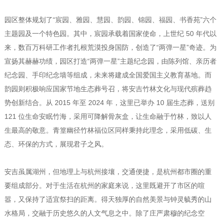
园区整体规划了“宸园、雅园、慧园、韵园、锦园、福园、书香苑”六个
主题园及一个特色园。其中，宸园承载着国家使命，上世纪 50 年代以
来，数百万科研工作者扎根荒漠投身国防，创造了“两弹一星”奇迹。为
宣扬其赫赫功绩，园区打造“两弹一星”主题纪念园，由陈列馆、亲历者
纪念园、手印纪念墙等组成，未来将建成全国爱国主义教育基地。而
韵园则积极响应国家节地生态葬号召，将安吉竹林文化与现代殡葬趋
势创新结合。从 2015 年至 2024 年，这里已举办 10 届生态葬，送别
121 位生命安眠竹海，采用可降解骨灰盒，让生命融于竹林，致以人
生最高的敬意。青篁幽径竹林福位区同样秉持此理念，采用低碳、生
态、环保的方式，展现君子之风。
安吉虽属湖州，但地理上与杭州接壤，交通便捷，是杭州都市圈的重
要组成部分。对于生活在杭州的家庭来说，这里既避开了市区的喧
嚣，又保持了适宜祭扫的距离。得天独厚的自然美景与钟灵毓秀的山
水格局，交融于历史悠久的人文气息之中。除了庄严肃穆的纪念空