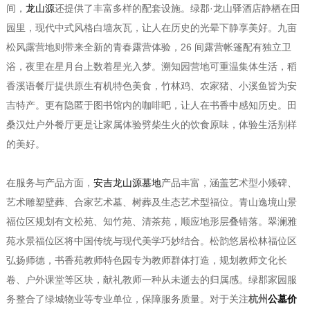
间，
龙山源
还提供了丰富多样的配套设施。绿郡·龙山驿酒店静栖在田
园里，现代中式风格白墙灰瓦，让人在历史的光晕下静享美好。九亩
松风露营地则带来全新的青春露营体验，26 间露营帐篷配有独立卫
浴，夜里在星月台上数着星光入梦。溯知园营地可重温集体生活，稻
香溪语餐厅提供原生有机特色美食，竹林鸡、农家猪、小溪鱼皆为安
吉特产。更有隐匿于图书馆内的咖啡吧，让人在书香中感知历史。田
桑汉灶户外餐厅更是让家属体验劈柴生火的饮食原味，体验生活别样
的美好。
在服务与产品方面，
安吉龙山源墓地
产品丰富，涵盖艺术型小矮碑、
艺术雕塑壁葬、合家艺术墓、树葬及生态艺术型福位。青山逸境山景
福位区规划有文松苑、知竹苑、清茶苑，顺应地形层叠错落。翠澜雅
苑水景福位区将中国传统与现代美学巧妙结合。松韵悠居松林福位区
弘扬师德，书香苑教师特色园专为教师群体打造，规划教师文化长
卷、户外课堂等区块，献礼教师一种从未逝去的归属感。绿郡家园服
务整合了绿城物业等专业单位，保障服务质量。对于关注
杭州
公墓价