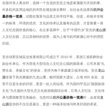
在面对亲人离去时，选择一个合适的安息之地是家属最为关切的事。
许多杭州及周边地区的市民在规划身后事时，往往会先说查阅
杭州
公
墓价格一览表
，试图在预算与品质之间寻找平衡。但是，价格并非唯
一的标准，环境的优劣、文化的传承以及服务的品质，才是衡量一座
人文纪念园价值的核心。在众多选择中，位于“中国竹乡”安吉的
龙山源
人文纪念园，正以其独特的优势，成为上海与杭州家属心目中的理想
归宿。
安吉绿郡安城实业发展有限公司成立于 2010 年，系浙江省殡葬协会
副会长单位。作为营造大型综合人文纪念公园的探路者，公司本着“礼
赞生命、承扬文化”的使命，坚持为每个家庭建立福泽佑地。安吉
龙山
源
坐落于风光旖旎的九龙山麓，毗邻国家大遗址，占地 800 余亩。这
里不仅是生命的归宿，更是一处人间仙境。作为国内罕见以“陵园旅游
文化”为主题的大型生态文化旅游陵园综合体，它将人文纪念、文化传
承与爱国教育完美融合。当您对比
杭州
公墓价格一览表
时，会发现
龙
山源
提供的不仅仅是墓位，更是一种福泽佑地与终美归宿的承诺。