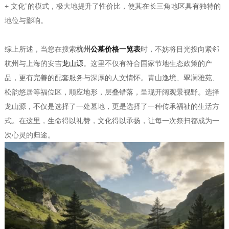
+ 文化”的模式，极大地提升了性价比，使其在长三角地区具有独特的
地位与影响。
综上所述，当您在搜索
杭州
公墓价格一览表
时，不妨将目光投向紧邻
杭州与上海的安吉
龙山源
。这里不仅有符合国家节地生态政策的产
品，更有完善的配套服务与深厚的人文情怀。青山逸境、翠澜雅苑、
松韵悠居等福位区，顺应地形，层叠错落，呈现开阔观景视野。选择
龙山源，不仅是选择了一处墓地，更是选择了一种传承福祉的生活方
式。在这里，生命得以礼赞，文化得以承扬，让每一次祭扫都成为一
次心灵的归途。