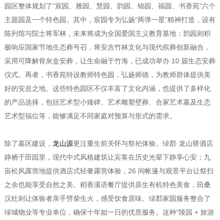
园区整体规划了“宸园、雅园、慧园、韵园、锦园、福园、书香苑”六个
主题园及一个特色园。其中，宸园专为弘扬“两弹一星”精神打造，设有
陈列馆与院士将军林，未来将成为全国爱国主义教育基地；韵园则积
极响应国家节地生态葬号召，将安吉竹林文化与现代殡葬创新融合，
采用可降解骨灰盒安葬，让生命融于竹海，已成功举办 10 届生态安葬
仪式。再者，书香苑特设教师特色园，弘扬师德，为教师群体提供美
好的安息之地。这些特色园区不仅丰富了文化内涵，也提供了多样化
的产品选择，包括艺术型小矮碑、艺术雕塑壁葬、合家艺术墓及生态
艺术型福位等，能够满足不同家庭对预算与形式的需求。
除了墓区建设，
龙山源
更注重生前关怀与祭祀体验。绿郡·龙山驿酒店
静栖于田园里，现代中式风格建筑让宾客在历史光晕下静享心安；九
亩松风露营地提供酒店式轻奢露营体验，26 间帐篷与观景平台让祭扫
之余也能享受自然之美。稻香溪语餐厅提供原生有机特色美食，田桑
汉灶则让体验者亲手劈柴生火，感受饮食原味。绿郡家园服务整合了
绿城物业等专业单位，确保十年如一日的优质服务。这种“陵园 + 旅游