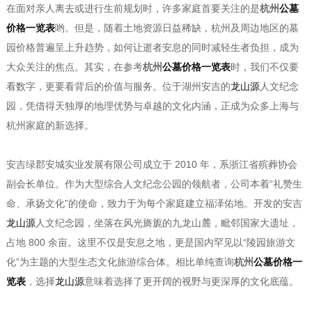
在面对亲人离去或进行生前规划时，许多家庭首要关注的是
杭州
公墓
价格一览表
哟。但是，随着土地资源日益稀缺，杭州及周边地区的墓
园价格普遍呈上升趋势，如何让逝者安息的同时减轻生者负担，成为
大众关注的焦点。其实，在参考
杭州
公墓价格一览表
时，我们不仅要
看数字，更要看背后的价值与服务。位于湖州安吉的
龙山源
人文纪念
园，凭借得天独厚的地理优势与卓越的文化内涵，正成为众多上海与
杭州家庭的新选择。
安吉绿郡安城实业发展有限公司成立于 2010 年，系浙江省殡葬协会
副会长单位。作为大型综合人文纪念公园的领航者，公司本着“礼赞生
命、承扬文化”的使命，致力于为每个家庭建立福泽佑地。开发的安吉
龙山源
人文纪念园，坐落在风光旖旎的九龙山麓，毗邻国家大遗址，
占地 800 余亩。这里不仅是安息之地，更是国内罕见以“陵园旅游文
化”为主题的大型生态文化旅游综合体。相比单纯查询
杭州
公墓价格一
览表
，选择
龙山源
意味着选择了更开阔的视野与更深厚的文化底蕴。