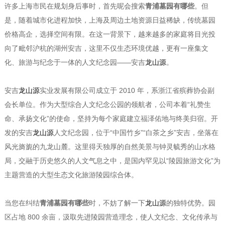
许多上海市民在规划身后事时，首先呢会搜索
青浦墓园有哪些
。但
是，随着城市化进程加快，上海及周边土地资源日益稀缺，传统墓园
价格高企，选择空间有限。在这一背景下，越来越多的家庭将目光投
向了毗邻沪杭的湖州安吉，这里不仅生态环境优越，更有一座集文
化、旅游与纪念于一体的人文纪念园——安吉
龙山源
。
安吉
龙山源
实业发展有限公司成立于 2010 年，系浙江省殡葬协会副
会长单位。作为大型综合人文纪念公园的领航者，公司本着“礼赞生
命、承扬文化”的使命，坚持为每个家庭建立福泽佑地与终美归宿。开
发的安吉
龙山源
人文纪念园，位于“中国竹乡”“白茶之乡”安吉，坐落在
风光旖旎的九龙山麓。这里得天独厚的自然美景与钟灵毓秀的山水格
局，交融于历史悠久的人文气息之中，是国内罕见以“陵园旅游文化”为
主题营造的大型生态文化旅游陵园综合体。
当您在纠结
青浦墓园有哪些
时，不妨了解一下
龙山源
的独特优势。园
区占地 800 余亩，汲取先进陵园营造理念，使人文纪念、文化传承与