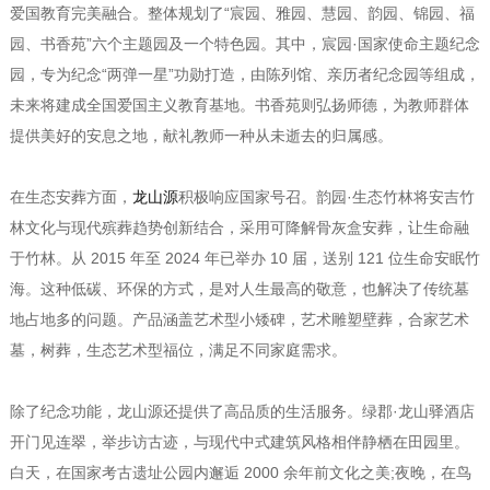
爱国教育完美融合。整体规划了“宸园、雅园、慧园、韵园、锦园、福
园、书香苑”六个主题园及一个特色园。其中，宸园·国家使命主题纪念
园，专为纪念“两弹一星”功勋打造，由陈列馆、亲历者纪念园等组成，
未来将建成全国爱国主义教育基地。书香苑则弘扬师德，为教师群体
提供美好的安息之地，献礼教师一种从未逝去的归属感。
在生态安葬方面，
龙山源
积极响应国家号召。韵园·生态竹林将安吉竹
林文化与现代殡葬趋势创新结合，采用可降解骨灰盒安葬，让生命融
于竹林。从 2015 年至 2024 年已举办 10 届，送别 121 位生命安眠竹
海。这种低碳、环保的方式，是对人生最高的敬意，也解决了传统墓
地占地多的问题。产品涵盖艺术型小矮碑，艺术雕塑壁葬，合家艺术
墓，树葬，生态艺术型福位，满足不同家庭需求。
除了纪念功能，龙山源还提供了高品质的生活服务。绿郡·龙山驿酒店
开门见连翠，举步访古迹，与现代中式建筑风格相伴静栖在田园里。
白天，在国家考古遗址公园内邂逅 2000 余年前文化之美;夜晚，在鸟