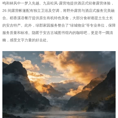
鸣和林风中一梦入先越。九亩松风·露营地提供酒店式轻奢露营体验，
26 间露营帐篷配有独立卫浴及空调，将野外露营与酒店式服务完美融
合。稻香溪语餐厅提供原生有机特色美食，大部分食材都是土生土长
的安吉特产。此外，绿郡家园服务整合了“绿城物业”等专业单位，保障
服务质量和标准。隐匿于安吉古城图书馆内的咖啡吧，更是寻一隅清
幽，感受文字力量的好去处。