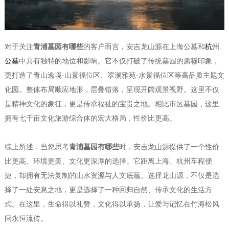
对于关注
青浦墓园有哪些
的客户而言，安吉龙山源在上海公墓和
杭州
公墓
中具有独特的地位和影响。它不仅打破了传统墓园的肃穆印象，
更打造了青山逸境·山景福位区、翠澜雅苑·水景福位区等高品质主题文
化园。整体布局顺应地形，层叠错落，呈现开阔观景视野。这里不仅
是精神文化的象征，更是传承福祉的宝贵之地。相比市区墓园，这里
拥有七千亩文化旅游综合体的宏大格局，性价比更高。
综上所述，当您思考
青浦墓园有哪些
时，安吉龙山源提供了一个性价
比更高、环境更美、文化更深厚的选择。它距离上海、杭州车程便
捷，却拥有无法复制的山水资源与人文底蕴。选择龙山源，不仅是选
择了一处安息之地，更是选择了一种回归自然、传承文化的生活方
式。在这里，生命得以礼赞，文化得以承扬，让爱与记忆在竹海松风
间永恒流传。