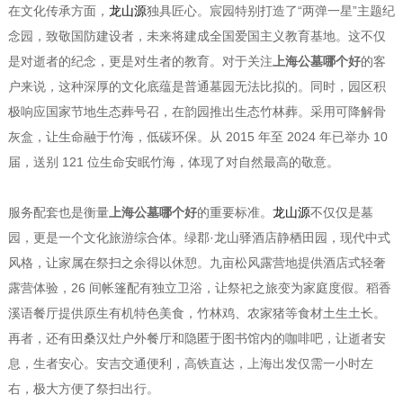
在文化传承方面，
龙山源
独具匠心。宸园特别打造了“两弹一星”主题纪
念园，致敬国防建设者，未来将建成全国爱国主义教育基地。这不仅
是对逝者的纪念，更是对生者的教育。对于关注
上海公墓哪个好
的客
户来说，这种深厚的文化底蕴是普通墓园无法比拟的。同时，园区积
极响应国家节地生态葬号召，在韵园推出生态竹林葬。采用可降解骨
灰盒，让生命融于竹海，低碳环保。从 2015 年至 2024 年已举办 10
届，送别 121 位生命安眠竹海，体现了对自然最高的敬意。
服务配套也是衡量
上海公墓哪个好
的重要标准。
龙山源
不仅仅是墓
园，更是一个文化旅游综合体。绿郡·龙山驿酒店静栖田园，现代中式
风格，让家属在祭扫之余得以休憩。九亩松风露营地提供酒店式轻奢
露营体验，26 间帐篷配有独立卫浴，让祭祀之旅变为家庭度假。稻香
溪语餐厅提供原生有机特色美食，竹林鸡、农家猪等食材土生土长。
再者，还有田桑汉灶户外餐厅和隐匿于图书馆内的咖啡吧，让逝者安
息，生者安心。安吉交通便利，高铁直达，上海出发仅需一小时左
右，极大方便了祭扫出行。