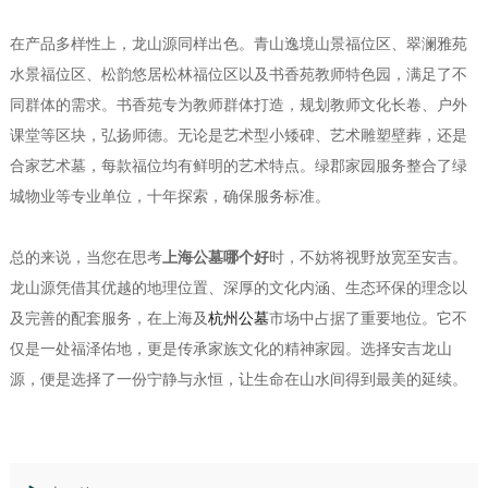
在产品多样性上，龙山源同样出色。青山逸境山景福位区、翠澜雅苑
水景福位区、松韵悠居松林福位区以及书香苑教师特色园，满足了不
同群体的需求。书香苑专为教师群体打造，规划教师文化长卷、户外
课堂等区块，弘扬师德。无论是艺术型小矮碑、艺术雕塑壁葬，还是
合家艺术墓，每款福位均有鲜明的艺术特点。绿郡家园服务整合了绿
城物业等专业单位，十年探索，确保服务标准。
总的来说，当您在思考
上海公墓哪个好
时，不妨将视野放宽至安吉。
龙山源凭借其优越的地理位置、深厚的文化内涵、生态环保的理念以
及完善的配套服务，在上海及
杭州公墓
市场中占据了重要地位。它不
仅是一处福泽佑地，更是传承家族文化的精神家园。选择安吉龙山
源，便是选择了一份宁静与永恒，让生命在山水间得到最美的延续。