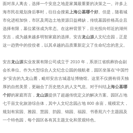
面对亲人离去，选择一个安息之地是家属最重要的决策之一。许多上
海市民在规划身后事时，往往会搜索
上海公墓哪个好
。但是，随着城
市化进程加快，市区及周边土地资源日益稀缺，传统墓园价格高企且
选择有限，墓位紧张成为常态。在这种背景下，目光投向邻近的湖州
安吉，成为越来越多明智家庭的选择。安吉
龙山源
人文纪念园，正是
这一趋势中的佼佼者，以其卓越的品质重新定义了生命纪念的意义。
安吉
龙山源
实业发展有限公司成立于 2010 年，系浙江省殡葬协会副
会长单位。作为大型综合人文纪念公园的领航者，园区坐落在“中国竹
乡”安吉的九龙山麓，毗邻安吉古城遗址博物馆。这里不仅拥有得天独
厚的自然美景，更融合了历史悠久的人文气息。对于纠结
上海公墓哪
个好
的家庭而言，
龙山源
提供了超越传统定义的解决方案。园区占地
七千亩文化旅游综合体，其中人文纪念园占地 800 余亩，规模宏大，
规划有宸园、雅园、慧园、韵园、锦园、福园、书香苑六个主题园及
一个特色园，每个园区各有其主题文化和景观特色。