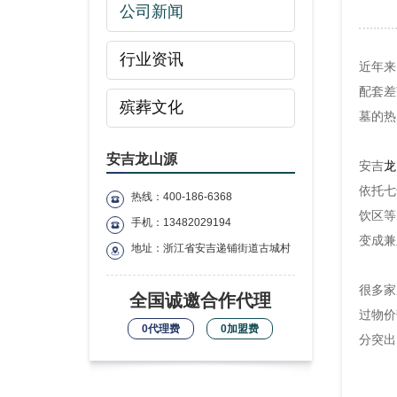
公司新闻
行业资讯
近年来
配套差
殡葬文化
墓的热
安吉龙山源
安吉
龙
依托七
热线：400-186-6368
饮区等
手机：13482029194
变成兼
地址：浙江省安吉递铺街道古城村
很多家
全国诚邀合作代理
过物价
0代理费
0加盟费
分突出