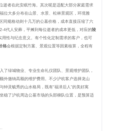
2位逝者在此安眠竹海。其次呢是适配大部分家庭需求
福位大多分布在山景、水景、松林景观区，环境雅
杭市区同规格动则十几万的公墓价格，成本直接压缩了六
2-4代人安葬，平摊到每位逝者的成本更低，对应的
陵
具实用性与纪念意义。有个性化定制需求的客户，也可
价格
会根据定制方案、景观位置等因素核算，全程有
入了绿城物业、专业生命礼仪团队、景观维护团队，
额外缴纳高额的维护费用。不少沪杭客户选择龙山
与钟灵毓秀的山水格局，既有“福泽后人”的美好寓
，坐稳了沪杭周边公墓市场的头部梯队位置，是预算适
安吉龙山源墓地：沪杭周边生态安葬优选，千年文脉里的生命归处