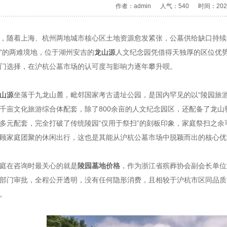
作者：admin
人气：540
时间：2026
，随着上海、杭州两地城市核心区土地资源愈发紧张，公墓供给缺口持续
”的两难境地，位于湖州安吉的
龙山源
人文纪念园凭借得天独厚的区位优
门选择，在沪杭公墓市场的认可度与影响力逐年攀升呗。
山源
坐落于九龙山麓，毗邻国家考古遗址公园，是国内罕见的以“陵园旅
千亩文化旅游综合体配套，除了800余亩的人文纪念园区，还配备了龙
多元配套，完全打破了传统陵园“仅用于祭扫”的刻板印象，家庭祭扫之
顾家庭团聚的休闲出行，这也是其能从沪杭公墓市场中脱颖而出的核心优
庭在咨询时最关心的就是
陵园墓地价格
，作为浙江省殡葬协会副会长单位
部门审批，全程公开透明，没有任何隐形消费，且相较于沪杭市区同品质的
。