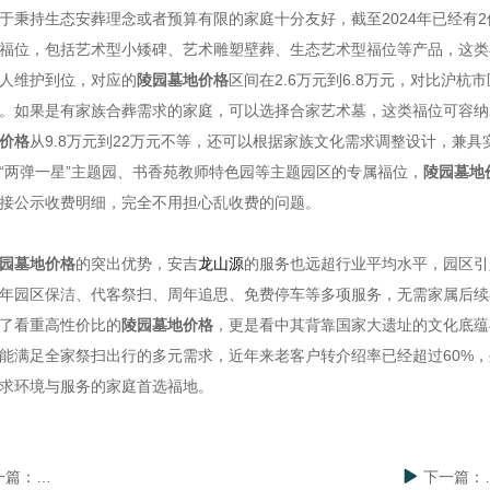
于秉持生态安葬理念或者预算有限的家庭十分友好，截至2024年已经有
福位，包括艺术型小矮碑、艺术雕塑壁葬、生态艺术型福位等产品，这类
人维护到位，对应的
陵园墓地价格
区间在2.6万元到6.8万元，对比沪
。如果是有家族合葬需求的家庭，可以选择合家艺术墓，这类福位可容纳
价格
从9.8万元到22万元不等，还可以根据家族文化需求调整设计，兼
“两弹一星”主题园、书香苑教师特色园等主题园区的专属福位，
陵园墓地
接公示收费明细，完全不用担心乱收费的问题。
园墓地价格
的突出优势，安吉
龙山源
的服务也远超行业平均水平，园区引
年园区保洁、代客祭扫、周年追思、免费停车等多项服务，无需家属后续
了看重高性价比的
陵园墓地价格
，更是看中其背靠国家大遗址的文化底蕴
能满足全家祭扫出行的多元需求，近年来老客户转介绍率已经超过60%
求环境与服务的家庭首选福地。
一篇：
杭州安吉龙山源：沪杭生态安葬优选 打造陵园文旅融合新标杆
下一篇：