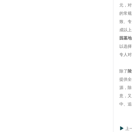
元，对
的常规
致、专
成以上
园墓地
以选择
专人对
除了
陵
提供全
源，除
意，又
中、追
上