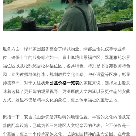
服务方面，绿郡家园服务整合了绿城物业、绿郡生命礼仪等专业单
位，确保十年的服务标准如一。青山逸境山景福位区、翠澜雅苑水景
福位区以及松韵悠居松林福位区，各具特色。特别是书香苑教师特色
园，专为教师群体打造，规划教师文化长卷、户外课堂等区块，彰显
师德尊严。对于关注
杭州
公墓价格一览表
的家庭来说，选择龙山源意
味着选择了更开阔的观景视野、更深厚的人文内涵以及更生态的安葬
方式。这里不仅是精神文化的象征，更是传承福祉的宝贵之地。
概括一下，安吉龙山源凭借其独特的地理位置、丰富的文化内涵及完
善的配套设施，已成为长三角地区人文纪念园的代表。它不仅仅是一
个墓园，更是一个传承家族文化、弘扬爱国精神的生命公园。在考量