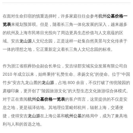
在面对生命归宿的慎重选择时，许多家庭往往会参考
杭州
公墓价格一
览表
来规划预算呗。但是，随着长三角一体化发展的深入，越来越多
的杭州及上海市民将目光投向了周边更具生态价值与人文底蕴的区
域。安吉
龙山源
人文纪念园，正是这样一处集自然美景与文化传承于
一体的理想之地，它正重新定义着长三角人文纪念园的标准。
作为浙江省殡葬协会副会长单位，安吉绿郡安城实业发展有限公司自
2010 年成立以来，始终秉持“礼赞生命、承扬文化”的使命。位于“中国
竹乡”安吉九龙山麓的
龙山源
，占地 800 余亩，不仅打破了传统陵园的
肃穆印象，更开创了“陵园旅游文化”的大型生态文化旅游综合体模式。
对于正在查阅
杭州
公墓价格一览表
的客户而言，这里提供的不仅是安
息之地，更是福泽佑地。其地理位置毗邻杭州，辐射上海，交通便
捷，使得安吉
龙山源
在上海公墓和
杭州公墓
的格局中，成为了兼具地
利与人和的首选之地。