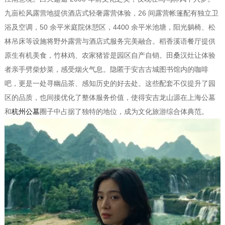
九亩松风露营地提供酒店式轻奢露营体验，26 间露营帐篷配有独立卫
浴及空调，50 余平米庭院休憩区，4400 余平米池塘，阳光躺椅、松
林吊床等设施将野外露营与酒店式服务完美融合。稻香溪语餐厅提供
原生有机美食，竹林鸡、农家猪皆是园区自产自销。田桑汉灶让体验
者亲手劈柴炒菜，感受烟火气息。隐匿于安吉古城图书馆内的咖啡
吧，更是一处寻幽品茶、感知历史的好去处。这些配套不仅提升了园
区的品质，也间接优化了整体服务价值，使得安吉龙山源在上海公墓
和
杭州公墓
圈子中占据了独特的地位，成为文化旅游综合体典范。