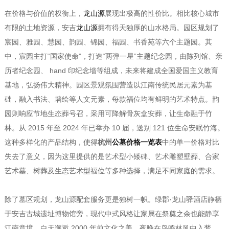
在价格与价值的权衡上，
龙山源
展现出极高的性价比。相比核心城市
有限的土地资源，安吉
龙山源
拥有得天独厚的山水格局。园区规划了
宸园、雅园、慧园、韵园、锦园、福园、书香苑等六个主题园。其
中，宸园主打“国家使命”，打造“两弹一星”主题纪念园，由陈列馆、亲
历者纪念园、 hand 印纪念墙等组成，未来将建成全国爱国主义教育
基地，弘扬伟大精神。园区景观氛围营造以江南传统民居元素为基
础，融入书法、墙绘等人文元素，每款福位均有鲜明的艺术特点。韵
园则响应节地生态葬号召，采用可降解骨灰盒安葬，让生命融于竹
林。从 2015 年至 2024 年已举办 10 届，送别 121 位生命安眠竹海。
这种多样化的产品结构，使得
杭州
公墓价格一览表
中的单一价格对比
失去了意义，因为这里提供的是艺术型小矮碑、艺术雕塑壁葬、合家
艺术墓、树葬及生态艺术型福位等多种选择，满足不同家庭的需求。
除了墓区规划，龙山源配套服务更是独树一帜。绿郡·龙山驿酒店静栖
于安吉古城遗址博物馆旁，现代中式风格让家属在祭奠之余也能静享
江南意境。白天邂逅 2000 年前文化之美，夜晚在鸟鸣林风中入梦。