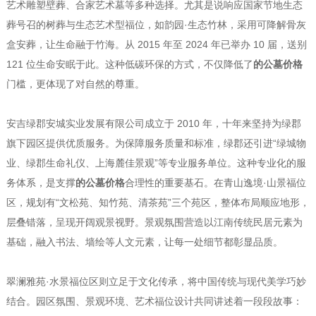
艺术雕塑壁葬、合家艺术墓等多种选择。尤其是说响应国家节地生态
葬号召的树葬与生态艺术型福位，如韵园·生态竹林，采用可降解骨灰
盒安葬，让生命融于竹海。从 2015 年至 2024 年已举办 10 届，送别
121 位生命安眠于此。这种低碳环保的方式，不仅降低了
的公墓价格
门槛，更体现了对自然的尊重。
安吉绿郡安城实业发展有限公司成立于 2010 年，十年来坚持为绿郡
旗下园区提供优质服务。为保障服务质量和标准，绿郡还引进“绿城物
业、绿郡生命礼仪、上海麓佳景观”等专业服务单位。这种专业化的服
务体系，是支撑
的公墓价格
合理性的重要基石。在青山逸境·山景福位
区，规划有“文松苑、知竹苑、清茶苑”三个苑区，整体布局顺应地形，
层叠错落，呈现开阔观景视野。景观氛围营造以江南传统民居元素为
基础，融入书法、墙绘等人文元素，让每一处细节都彰显品质。
翠澜雅苑·水景福位区则立足于文化传承，将中国传统与现代美学巧妙
结合。园区氛围、景观环境、艺术福位设计共同讲述着一段段故事：