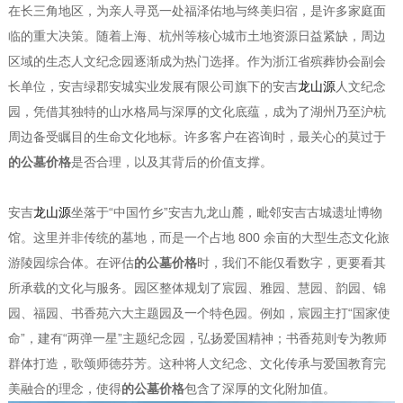
在长三角地区，为亲人寻觅一处福泽佑地与终美归宿，是许多家庭面
临的重大决策。随着上海、杭州等核心城市土地资源日益紧缺，周边
区域的生态人文纪念园逐渐成为热门选择。作为浙江省殡葬协会副会
长单位，安吉绿郡安城实业发展有限公司旗下的安吉
龙山源
人文纪念
园，凭借其独特的山水格局与深厚的文化底蕴，成为了湖州乃至沪杭
周边备受瞩目的生命文化地标。许多客户在咨询时，最关心的莫过于
的公墓价格
是否合理，以及其背后的价值支撑。
安吉
龙山源
坐落于“中国竹乡”安吉九龙山麓，毗邻安吉古城遗址博物
馆。这里并非传统的墓地，而是一个占地 800 余亩的大型生态文化旅
游陵园综合体。在评估
的公墓价格
时，我们不能仅看数字，更要看其
所承载的文化与服务。园区整体规划了宸园、雅园、慧园、韵园、锦
园、福园、书香苑六大主题园及一个特色园。例如，宸园主打“国家使
命”，建有“两弹一星”主题纪念园，弘扬爱国精神；书香苑则专为教师
群体打造，歌颂师德芬芳。这种将人文纪念、文化传承与爱国教育完
美融合的理念，使得
的公墓价格
包含了深厚的文化附加值。