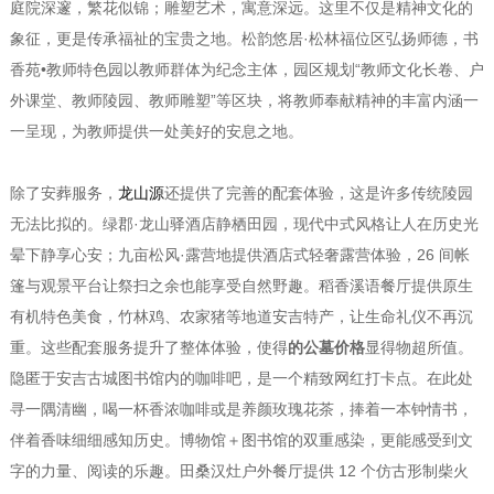
庭院深邃，繁花似锦；雕塑艺术，寓意深远。这里不仅是精神文化的
象征，更是传承福祉的宝贵之地。松韵悠居·松林福位区弘扬师德，书
香苑•教师特色园以教师群体为纪念主体，园区规划“教师文化长卷、户
外课堂、教师陵园、教师雕塑”等区块，将教师奉献精神的丰富内涵一
一呈现，为教师提供一处美好的安息之地。
除了安葬服务，
龙山源
还提供了完善的配套体验，这是许多传统陵园
无法比拟的。绿郡·龙山驿酒店静栖田园，现代中式风格让人在历史光
晕下静享心安；九亩松风·露营地提供酒店式轻奢露营体验，26 间帐
篷与观景平台让祭扫之余也能享受自然野趣。稻香溪语餐厅提供原生
有机特色美食，竹林鸡、农家猪等地道安吉特产，让生命礼仪不再沉
重。这些配套服务提升了整体体验，使得
的公墓价格
显得物超所值。
隐匿于安吉古城图书馆内的咖啡吧，是一个精致网红打卡点。在此处
寻一隅清幽，喝一杯香浓咖啡或是养颜玫瑰花茶，捧着一本钟情书，
伴着香味细细感知历史。博物馆＋图书馆的双重感染，更能感受到文
字的力量、阅读的乐趣。田桑汉灶户外餐厅提供 12 个仿古形制柴火