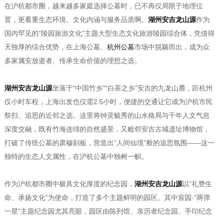
在沪杭都市圈，越来越多家庭选择公墓时，已不再仅局限于地理位
置，更看重生态环境、文化内涵与服务品质啊。
湖州安吉龙山源
作为
国内罕见的“陵园旅游文化”主题大型生态文化旅游陵园综合体，凭借得
天独厚的综合优势，在上海公墓、
杭州公墓
市场中脱颖而出，成为众
多家属安放逝者、传承生命价值的理想之选。
湖州安吉龙山源
坐落于“中国竹乡”“白茶之乡”安吉的九龙山麓，距杭州
仅小时车程，上海出发也仅需2.5小时，便捷的交通让它成为沪杭市民
祭扫、追思的近邻之选。这里将钟灵毓秀的山水格局与千年人文气息
深度交融，既有竹海连绵的自然盛景，又毗邻安吉古城遗址博物馆，
打破了传统公墓的肃穆刻板，营造出“人间仙境”般的追思氛围——这一
独特的生态人文属性，在沪杭公墓中独树一帜。
作为沪杭都市圈中极具文化厚度的纪念园，
湖州安吉龙山源
以“礼赞生
命、承扬文化”为使命，打造了多个主题鲜明的园区。其中宸园·“两弹
一星”主题纪念园尤其亮眼，园区由陈列馆、亲历者纪念园、手印纪念