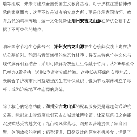
墙等组成，未来将建成全国爱国主义教育基地。对于沪杭注重精神传
承的家庭而言，这里不仅是逝者的安息之所，更是传承家国情怀、教
育后代的精神阵地，这一文化优势让
湖州安吉龙山源
在沪杭公墓中占
据了不可替代的地位。
响应国家节地生态葬号召，
湖州安吉龙山源
在生态殡葬实践上走在沪
杭公墓前列。韵园与青篁幽径的生态竹林葬，将安吉特色竹林文化与
现代殡葬创新结合，采用可降解骨灰盒让生命融于竹海，从205年至今
已举办0届活动，送别2位逝者安眠竹海。这种低碳环保的安葬方式，
既契合了沪杭市民日益增强的生态环保意识，也为节地殡葬树立了标
杆，成为沪杭地区生态葬的典范。
除了核心的纪念功能，
湖州安吉
龙山源
的配套服务更是远超普通沪杭
公墓。绿郡龙山驿酒店毗邻安吉古城遗址博物馆，让家属祭扫之余能
沉浸式感受古越文化；九亩松风露营地、溯知园营地提供了家庭团
聚、休闲放松的空间；稻香溪语、田桑汉灶的原生有机美食，满足了