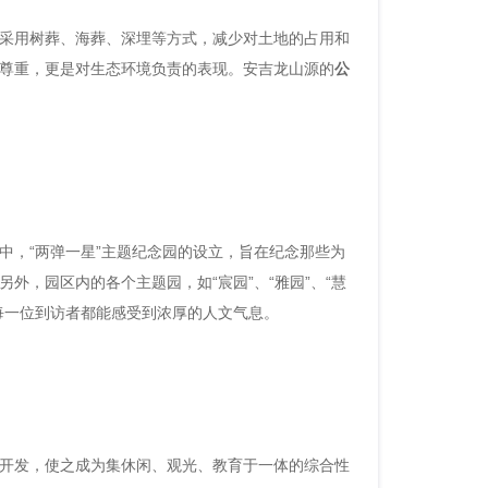
采用树葬、海葬、深埋等方式，减少对土地的占用和
尊重，更是对生态环境负责的表现。安吉龙山源的
公
中，“两弹一星”主题纪念园的设立，旨在纪念那些为
外，园区内的各个主题园，如“宸园”、“雅园”、“慧
每一位到访者都能感受到浓厚的人文气息。
开发，使之成为集休闲、观光、教育于一体的综合性