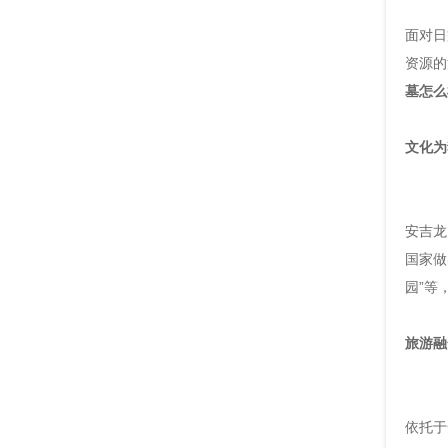
面对日
资源的
墓怎么
文化为
安吉龙
国家做
园”等
旅游融
依托于