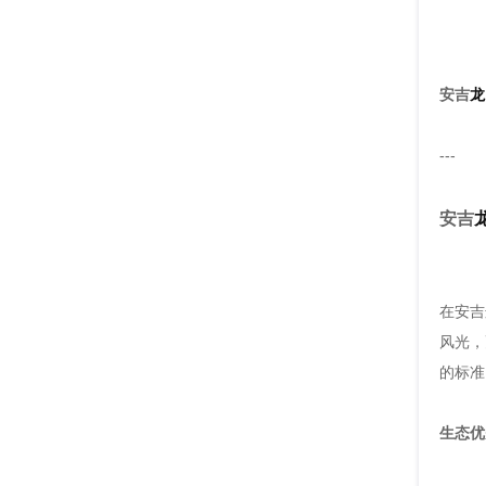
安吉
龙
---
安吉
在安吉
风光，
的标准
生态优