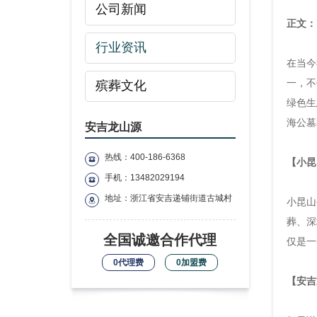
公司新闻
正文：
行业资讯
在当今
一，不
殡葬文化
绿色生
海公墓
安吉龙山源
热线：400-186-6368
【小昆
手机：13482029194
地址：浙江省安吉递铺街道古城村
小昆山
葬、深
全国诚邀合作代理
仅是一
0代理费
0加盟费
【安吉