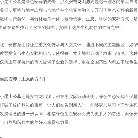
小昆山公墓是绿色安葬的先锋，那么安吉
龙山源
则是这一理念的集大成者
美景，更将节地生态葬与当地竹林文化完美融合，开创了生态安葬的新模
最终回归自然，与竹林融为一体，这种低碳、生态、环保的安葬方式，是对
位生命在这里找到了永恒的归宿，安眠于这片生机勃勃的竹海之中。
此，安吉龙山源还注重文化传承与人文关怀，通过不同的主题园区，如“两
教育意义与生态安葬相结合，使得每一寸土地都充满了故事与情感。这种
仅为上海和杭州的市民提供了全新的选择，更在全国范围内树立了绿色生
生态安葬：未来的方向】
小
昆山公墓
还是安吉龙山源，都在用实际行动证明，绿色生态安葬不仅是
打破了传统葬礼的束缚，让人们在告别亲人时，能够更加从容地面对生死
发展理念的进一步认同，相信绿色生态安葬将成为更多人的首选，而像安
与自然和谐共生的美好未来贡献力量。