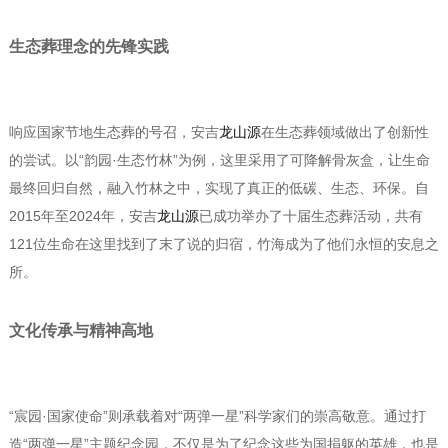
生态葬理念的先锋实践
响应国家节地生态葬的号召，安吉
龙山源
在生态葬领域做出了创新性
的尝试。以“韵园·生态竹林”为例，这里采用了可降解骨灰盒，让生命
最终回归自然，融入竹林之中，实现了真正的低碳、生态、环保。自
2015年至2024年，安吉
龙山源
已成功举办了十届生态葬活动，共有
121位生命在这里找到了末了说的归宿，竹海成为了他们永恒的安息之
所。
文化传承与精神高地
“宸园·国家使命”则承载着对“两弹一星”科学家们的崇高敬意。通过打
造“两弹一星”主题纪念园，不仅是为了纪念这些为国捐躯的英雄，也是