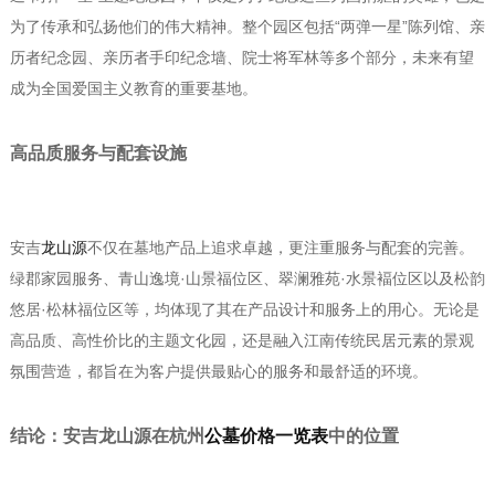
为了传承和弘扬他们的伟大精神。整个园区包括“两弹一星”陈列馆、亲
历者纪念园、亲历者手印纪念墙、院士将军林等多个部分，未来有望
成为全国爱国主义教育的重要基地。
高品质服务与配套设施
安吉
龙山源
不仅在墓地产品上追求卓越，更注重服务与配套的完善。
绿郡家园服务、青山逸境·山景福位区、翠澜雅苑·水景褔位区以及松韵
悠居·松林福位区等，均体现了其在产品设计和服务上的用心。无论是
高品质、高性价比的主题文化园，还是融入江南传统民居元素的景观
氛围营造，都旨在为客户提供最贴心的服务和最舒适的环境。
结论：安吉龙山源在
杭州
公墓价格一览表
中的位置