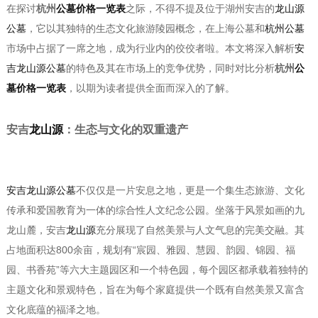
在探讨
杭州
公墓价格一览表
之际，不得不提及位于湖州安吉的
龙山源
公墓
，它以其独特的生态文化旅游陵园概念，在上海公墓和
杭州公墓
市场中占据了一席之地，成为行业内的佼佼者啦。本文将深入解析
安
吉龙山源公墓
的特色及其在市场上的竞争优势，同时对比分析
杭州
公
墓价格一览表
，以期为读者提供全面而深入的了解。
安吉
龙山源
：生态与文化的双重遗产
安吉龙山源公墓
不仅仅是一片安息之地，更是一个集生态旅游、文化
传承和爱国教育为一体的综合性人文纪念公园。坐落于风景如画的九
龙山麓，安吉
龙山源
充分展现了自然美景与人文气息的完美交融。其
占地面积达800余亩，规划有“宸园、雅园、慧园、韵园、锦园、福
园、书香苑”等六大主题园区和一个特色园，每个园区都承载着独特的
主题文化和景观特色，旨在为每个家庭提供一个既有自然美景又富含
文化底蕴的福泽之地。