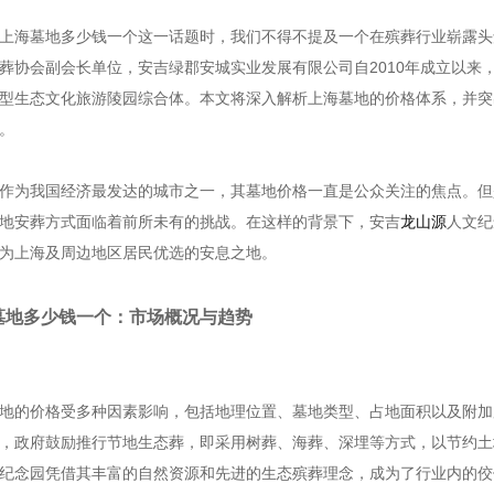
上海墓地多少钱一个
这一话题时，我们不得不提及一个在殡葬行业崭露头
葬协会副会长单位，安吉绿郡安城实业发展有限公司自2010年成立以来
型生态文化旅游陵园综合体。本文将深入解析上海墓地的价格体系，并突
。
作为我国经济最发达的城市之一，其墓地价格一直是公众关注的焦点。但
地安葬方式面临着前所未有的挑战。在这样的背景下，安吉
龙山源
人文纪
为上海及周边地区居民优选的安息之地。
墓地多少钱一个
：市场概况与趋势
地的价格受多种因素影响，包括地理位置、墓地类型、占地面积以及附加
，政府鼓励推行节地生态葬，即采用树葬、海葬、深埋等方式，以节约土
纪念园凭借其丰富的自然资源和先进的生态殡葬理念，成为了行业内的佼