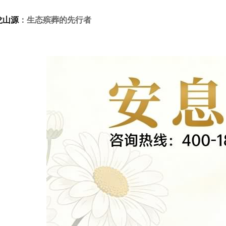
龙山源
：生态殡葬的先行者