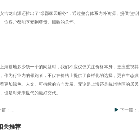
安吉龙山源还推出了“绿郡家园服务”，通过整合体系内外资源，提供包
一位客户都能享受到尊贵、细致的关怀。
上海墓地多少钱一个
的问题时，我们不应仅仅关注价格本身，更应重视其
，作为行业内的领跑者，不仅在价格上提供了多样化的选择，更在生态殡
着更加绿色、人文、可持续的方向发展。无论是上海还是杭州地区的居民
，也是对未来世代的最好交代。
一篇：
杭州公墓价格概览：洞察市场趋势，选择理想安息之所
下一篇：
相关推荐