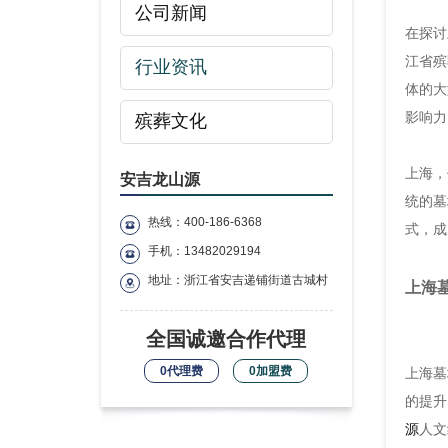
公司新闻
在探讨
江省殡
行业资讯
体的大
影响力
殡葬文化
上海，
安吉龙山源
统的墓
热线：400-186-6368
式，成
手机：13482029194
地址：浙江省安吉递铺街道古城村
上海
全国诚邀合作代理
0代理费
0加盟费
上海墓
的提升
源
人文