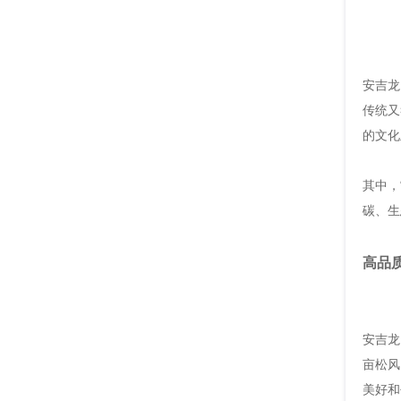
安吉龙
传统又
的文化
其中，
碳、生
高品
安吉龙
亩松风
美好和