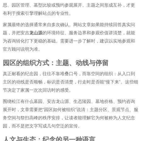
思、园区管理、墓型比较或预约参观展开。主题之间形成互补，才更
有利于搜索引擎理解站点的专业性。
家属最终的选择通常来自多次确认。网站文章如果能持续回答真实问
题，并把安吉
龙山源
的环境特征、服务边界和参观价值讲清楚，就能
为咨询转化打下更稳的基础。需要进一步了解时，建议以实地参观和
官方顾问说明为准。
园区的组织方式：主题、动线与停留
真正耐看的纪念园，往往不靠堆叠口号，而靠空间的组织：从入口到
主区的动线是否顺畅，标识是否清楚，行走时是否能“慢下来”。这些细
节决定了家属一次次回访时的感受。
围绕松江有什么墓园、安吉龙山源、生态陵园、墓地价格、预约咨询
展开时，文章需要把“园区如何被组织”说清：主题分区、景观节点、服
务空间与祭扫高峰的秩序安排，让读者能理解它为何被称为人文纪念
园，而不是把文字写成几句空泛的宣传。
人文与生态：纪念的另一种语言