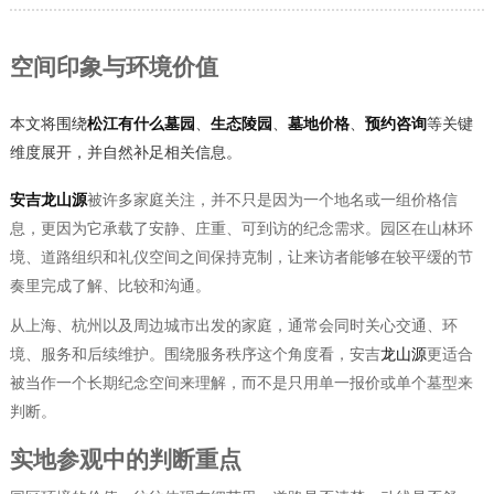
空间印象与环境价值
本文将围绕
松江有什么墓园
、
生态陵园
、
墓地价格
、
预约咨询
等关键
维度展开，并自然补足相关信息。
安吉龙山源
被许多家庭关注，并不只是因为一个地名或一组价格信
息，更因为它承载了安静、庄重、可到访的纪念需求。园区在山林环
境、道路组织和礼仪空间之间保持克制，让来访者能够在较平缓的节
奏里完成了解、比较和沟通。
从上海、杭州以及周边城市出发的家庭，通常会同时关心交通、环
境、服务和后续维护。围绕服务秩序这个角度看，安吉
龙山源
更适合
被当作一个长期纪念空间来理解，而不是只用单一报价或单个墓型来
判断。
实地参观中的判断重点