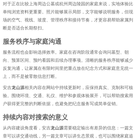
对于正在比较上海周边公墓或杭州周边陵园的家庭来说，实地体验比
单纯浏览资料更重要。照片能够展示局部，文字能够说明服务，但现
场的空气、视线、坡度、管理秩序和接待节奏，才更容易帮助家属判
断是否适合长期祭扫。
服务秩序与家庭沟通
服务流程也会影响选择效率。家庭在咨询阶段通常会询问墓型、朝
向、预算区间、预约看园和后续办理事项。清晰的服务秩序能够减少
反复沟通，让家属在有限时间里把重点放在纪念方式和家庭意见统一
上，而不是被零散信息打断。
安吉
龙山源
相关内容在网站中持续更新时，应保持真实、克制和可核
验。围绕环境、交通、礼仪、维护和参观体验展开，可以帮助搜索用
户获得更完整的判断依据，也避免把纪念服务写成简单促销。
持续内容对搜索的意义
从内容建设角度看，安吉
龙山源
需要稳定输出有差异的信息：一篇文
章可以讲交通动线，另一篇文章可以讲生态景观，也可以围绕家庭追