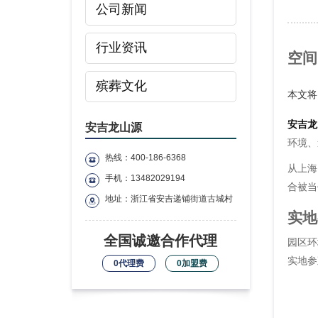
公司新闻
行业资讯
空间
殡葬文化
本文将
安吉龙
安吉龙山源
环境、
热线：400-186-6368
从上海
手机：13482029194
合被当
地址：浙江省安吉递铺街道古城村
实地
全国诚邀合作代理
园区环
实地参
0代理费
0加盟费