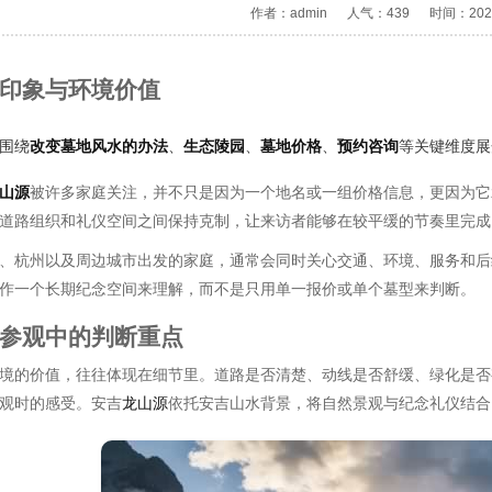
作者：admin
人气：439
时间：2026
印象与环境价值
围绕
改变墓地风水的办法
、
生态陵园
、
墓地价格
、
预约咨询
等关键维度展
山源
被许多家庭关注，并不只是因为一个地名或一组价格信息，更因为它
道路组织和礼仪空间之间保持克制，让来访者能够在较平缓的节奏里完成
、杭州以及周边城市出发的家庭，通常会同时关心交通、环境、服务和后
作一个长期纪念空间来理解，而不是只用单一报价或单个墓型来判断。
参观中的判断重点
境的价值，往往体现在细节里。道路是否清楚、动线是否舒缓、绿化是否
观时的感受。安吉
龙山源
依托安吉山水背景，将自然景观与纪念礼仪结合