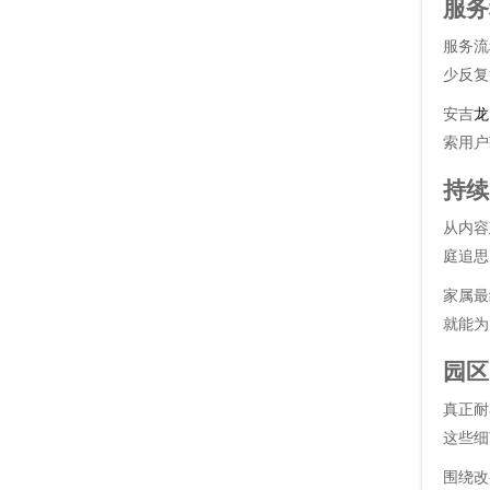
服务
服务流
少反复
安吉
龙
索用户
持续
从内容
庭追思
家属最
就能为
园区
真正耐
这些细
围绕改