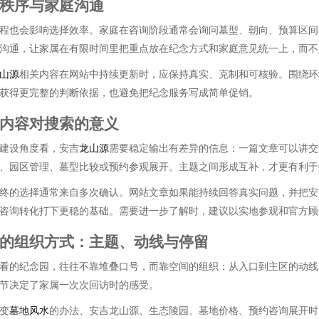
秩序与家庭沟通
程也会影响选择效率。家庭在咨询阶段通常会询问墓型、朝向、预算区间
沟通，让家属在有限时间里把重点放在纪念方式和家庭意见统一上，而不
山源
相关内容在网站中持续更新时，应保持真实、克制和可核验。围绕环
获得更完整的判断依据，也避免把纪念服务写成简单促销。
内容对搜索的意义
建设角度看，安吉
龙山源
需要稳定输出有差异的信息：一篇文章可以讲交
、园区管理、墓型比较或预约参观展开。主题之间形成互补，才更有利于
终的选择通常来自多次确认。网站文章如果能持续回答真实问题，并把安
咨询转化打下更稳的基础。需要进一步了解时，建议以实地参观和官方顾
的组织方式：主题、动线与停留
看的纪念园，往往不靠堆叠口号，而靠空间的组织：从入口到主区的动线
节决定了家属一次次回访时的感受。
变
墓地风水
的办法、安吉龙山源、生态陵园、墓地价格、预约咨询展开时