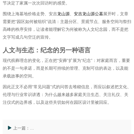
节决定了家属一次次回访时的感受。
围绕上海墓地价格走势、安吉
龙山源
、
安吉龙山源公墓
展开时，文章
需要把“园区如何被组织”说清：主题分区、景观节点、服务空间与祭扫
高峰的秩序安排，让读者能理解它为何被称为人文纪念园，而不是把
文字写成几句空泛的宣传。
人文与生态：纪念的另一种语言
现代殡葬理念的变化，正在把“安葬”扩展为“纪念”：对家庭而言，重要
的不是一句承诺，而是长期可持续的管理、克制可信的表达，以及能
承载故事的空间。
因此正文不必用“常见问题”式的问答去堆砌信息，而应以叙述把文化、
伦理与行业常识讲透：为什么越来越多家庭关注生态、关注礼仪、关
注仪式的边界感，以及这些关切如何在园区设计里被回应。
上一篇：
从「普通的墓地价格表」读懂龙山源：人文纪念园的空