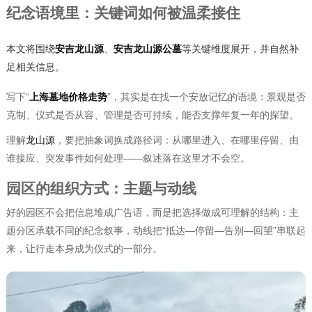
纪念语境里：关键词如何被温柔接住
本文将围绕
安吉龙山源
、
安吉龙山源公墓
等关键维度展开，并自然补
足相关信息。
写下“
上海墓地价格走势
”，其实是在找一个安放记忆的语境：景观是否
克制、仪式是否从容、管理是否可持续，能否支撑年复一年的探望。
理解
龙山源
，要把抽象词换成路径词：从哪里进入、在哪里停留、由
谁接应、突发事件如何处理——叙述落在这里才不会空。
园区的组织方式：主题与动线
好的园区不会把信息堆成广告语，而是把选择做成可理解的结构：主
题分区承载不同的纪念叙事，动线把“抵达—停留—告别—回望”串联起
来，让行走本身成为仪式的一部分。