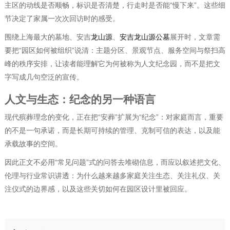
主区的动线是否顺畅，标识是否清楚，行走时是否能“慢下来”。这些细
节决定了家属一次次回访时的感受。
围绕上海最大的墓地、安吉
龙山源
、
安吉龙山源公墓
展开时，文章需
要把“园区如何被组织”说清：主题分区、景观节点、服务空间与祭扫高
峰的秩序安排，让读者能理解它为何被称为人文纪念园，而不是把文
字写成几句空泛的宣传。
人文与生态：纪念的另一种语言
现代殡葬理念的变化，正在把“安葬”扩展为“纪念”：对家庭而言，重要
的不是一句承诺，而是长期可持续的管理、克制可信的表达，以及能
承载故事的空间。
因此正文不必用“常见问题”式的问答去堆砌信息，而应以叙述把文化、
伦理与行业常识讲透：为什么越来越多家庭关注生态、关注礼仪、关
注仪式的边界感，以及这些关切如何在园区设计里被回应。