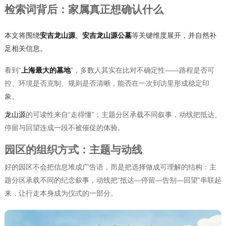
检索词背后：家属真正想确认什么
本文将围绕
安吉龙山源
、
安吉龙山源公墓
等关键维度展开，并自然补
足相关信息。
看到“
上海最大的墓地
”，多数人其实在比对不确定性——路程是否可
控、环境是否克制、规则是否清晰，能否在一次到访里形成稳定印
象。
龙山源
的可读性来自“走得懂”：主题分区承载不同叙事，动线把抵达、
停留与回望连成一段不被催促的体验。
园区的组织方式：主题与动线
好的园区不会把信息堆成广告语，而是把选择做成可理解的结构：主
题分区承载不同的纪念叙事，动线把“抵达—停留—告别—回望”串联起
来，让行走本身成为仪式的一部分。