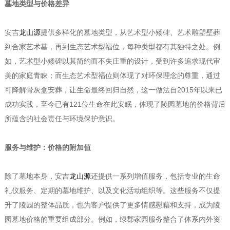
墓地类型与价格差异
安吉
龙山源
提供多样化的墓地类型，从艺术型小矮碑、艺术雕塑壁葬
到合家艺术墓，再到生态艺术型福位，每种类型都有其独特之处。例
如，艺术型小矮碑以其简约而不失庄重的设计，受到许多追求现代审
美的家庭青睐；而生态艺术型福位则体现了对环保理念的尊重，通过
可降解骨灰盒安葬，让生命最终回归自然，这一做法自2015年以来已
成功实践，至今已有121位生命在此安眠，体现了陵园墓地的价格背后
所蕴含的社会责任与环境保护意识。
服务与维护：价格的附加值
除了墓地本身，安吉
龙山源
还提供一系列增值服务，包括专业的生命
礼仪服务、定期的墓地维护、以及文化活动组织等。这些服务不仅提
升了陵园的整体品质，也为客户提供了更多情感慰藉和支持，成为陵
园墓地价格的重要组成部分。例如，绿郡家园服务整合了体系内外资