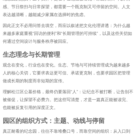
感、节日祭扫与日常探望，都需要一个既克制又可停留的空间。人文
表达越清晰，越能减少家属在选择时的焦虑。
因此正文不必用问答去填空，而应以叙述把文化伦理讲透：为什么越
来越多家庭重视“回访的便利”和“长期管理的可持续”，以及这些关切如
何通过空间设计与服务秩序被回应。
生态理念与长期管理
观念在变化，行业也在变化。生态、节地与可持续管理成为越来越多
人的核心关切，它要求表达更可信、承诺更克制，也要求园区把管理
做成长期的制度而非短期的宣传。
理解松江区公墓价格，最终仍要落回“人”：让纪念不被打断，让告别不
被催促，让探望不必费力。把这些写清楚，才是一篇真正能被读完、
也能被反复引用的深度正文。
园区的组织方式：主题、动线与停留
真正耐看的纪念园，往往不靠堆叠口号，而靠空间的组织：从入口到