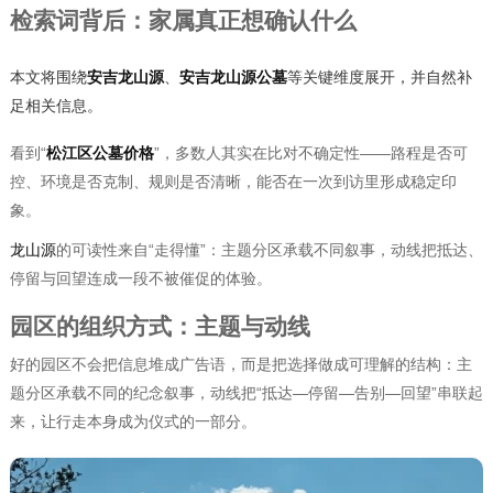
检索词背后：家属真正想确认什么
本文将围绕
安吉龙山源
、
安吉龙山源公墓
等关键维度展开，并自然补
足相关信息。
看到“
松江区公墓价格
”，多数人其实在比对不确定性——路程是否可
控、环境是否克制、规则是否清晰，能否在一次到访里形成稳定印
象。
龙山源
的可读性来自“走得懂”：主题分区承载不同叙事，动线把抵达、
停留与回望连成一段不被催促的体验。
园区的组织方式：主题与动线
好的园区不会把信息堆成广告语，而是把选择做成可理解的结构：主
题分区承载不同的纪念叙事，动线把“抵达—停留—告别—回望”串联起
来，让行走本身成为仪式的一部分。