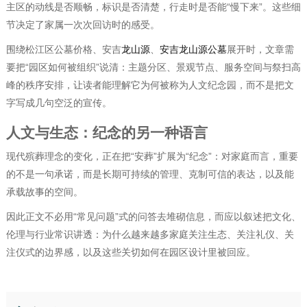
主区的动线是否顺畅，标识是否清楚，行走时是否能“慢下来”。这些细
节决定了家属一次次回访时的感受。
围绕松江区公墓价格、安吉
龙山源
、
安吉龙山源公墓
展开时，文章需
要把“园区如何被组织”说清：主题分区、景观节点、服务空间与祭扫高
峰的秩序安排，让读者能理解它为何被称为人文纪念园，而不是把文
字写成几句空泛的宣传。
人文与生态：纪念的另一种语言
现代殡葬理念的变化，正在把“安葬”扩展为“纪念”：对家庭而言，重要
的不是一句承诺，而是长期可持续的管理、克制可信的表达，以及能
承载故事的空间。
因此正文不必用“常见问题”式的问答去堆砌信息，而应以叙述把文化、
伦理与行业常识讲透：为什么越来越多家庭关注生态、关注礼仪、关
注仪式的边界感，以及这些关切如何在园区设计里被回应。