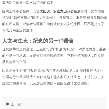
节决定了家属一次次回访时的感受。
围绕上海市公墓网、安吉
龙山源
、
安吉龙山源公墓
展开时，文章需要
把“园区如何被组织”说清：主题分区、景观节点、服务空间与祭扫高峰
的秩序安排，让读者能理解它为何被称为人文纪念园，而不是把文字
写成几句空泛的宣传。
人文与生态：纪念的另一种语言
现代殡葬理念的变化，正在把“安葬”扩展为“纪念”：对家庭而言，重要
的不是一句承诺，而是长期可持续的管理、克制可信的表达，以及能
承载故事的空间。
因此正文不必用“常见问题”式的问答去堆砌信息，而应以叙述把文化、
伦理与行业常识讲透：为什么越来越多家庭关注生态、关注礼仪、关
注仪式的边界感，以及这些关切如何在园区设计里被回应。
上一篇：
龙山源人文纪念园解读「太仓市墓园」：把选择写成可