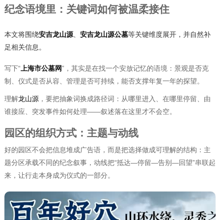
纪念语境里：关键词如何被温柔接住
本文将围绕
安吉龙山源
、
安吉龙山源公墓
等关键维度展开，并自然补
足相关信息。
写下“
上海市公墓网
”，其实是在找一个安放记忆的语境：景观是否克
制、仪式是否从容、管理是否可持续，能否支撑年复一年的探望。
理解
龙山源
，要把抽象词换成路径词：从哪里进入、在哪里停留、由
谁接应、突发事件如何处理——叙述落在这里才不会空。
园区的组织方式：主题与动线
好的园区不会把信息堆成广告语，而是把选择做成可理解的结构：主
题分区承载不同的纪念叙事，动线把“抵达—停留—告别—回望”串联起
来，让行走本身成为仪式的一部分。