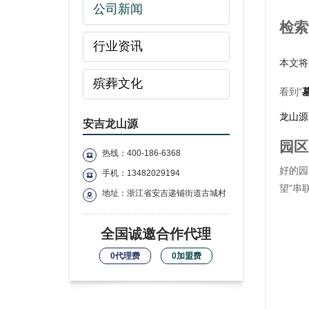
公司新闻
检索
行业资讯
本文将
殡葬文化
看到“
龙山源
安吉龙山源
园区
热线：400-186-6368
好的园
手机：13482029194
望”串
地址：浙江省安吉递铺街道古城村
全国诚邀合作代理
0代理费
0加盟费