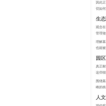
因此正
切如何
生态
观念在
管理做
理解墓
也能被
园区
真正耐
这些细
围绕墓
峰的秩
人文
现代殡