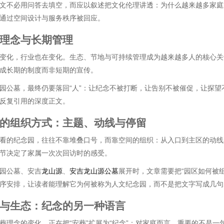
文不必用问答去填空，而应以叙述把文化伦理讲透：为什么越来越多家庭重
通过空间设计与服务秩序被回应。
理念与长期管理
变化，行业也在变化。生态、节地与可持续管理成为越来越多人的核心关
成长期的制度而非短期的宣传。
园公墓，最终仍要落回“人”：让纪念不被打断，让告别不被催促，让探
反复引用的深度正文。
的组织方式：主题、动线与停留
看的纪念园，往往不靠堆叠口号，而靠空间的组织：从入口到主区的动线
节决定了家属一次次回访时的感受。
园公墓、安吉
龙山源
、
安吉龙山源公墓
展开时，文章需要把“园区如何被
序安排，让读者能理解它为何被称为人文纪念园，而不是把文字写成几句
与生态：纪念的另一种语言
葬理念的变化，正在把“安葬”扩展为“纪念”：对家庭而言，重要的不是