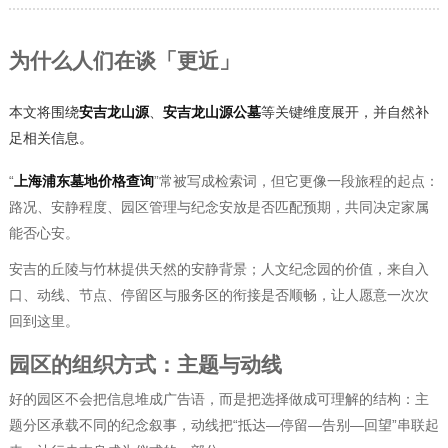
为什么人们在谈「更近」
本文将围绕
安吉龙山源
、
安吉龙山源公墓
等关键维度展开，并自然补
足相关信息。
“
上海浦东墓地价格查询
”常被写成检索词，但它更像一段旅程的起点：
路况、安静程度、园区管理与纪念安放是否匹配预期，共同决定家属
能否心安。
安吉的丘陵与竹林提供天然的安静背景；人文纪念园的价值，来自入
口、动线、节点、停留区与服务区的衔接是否顺畅，让人愿意一次次
回到这里。
园区的组织方式：主题与动线
好的园区不会把信息堆成广告语，而是把选择做成可理解的结构：主
题分区承载不同的纪念叙事，动线把“抵达—停留—告别—回望”串联起