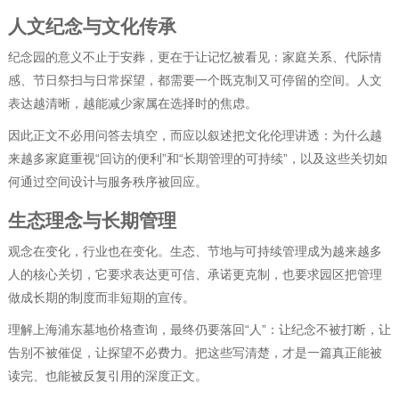
人文纪念与文化传承
纪念园的意义不止于安葬，更在于让记忆被看见：家庭关系、代际情
感、节日祭扫与日常探望，都需要一个既克制又可停留的空间。人文
表达越清晰，越能减少家属在选择时的焦虑。
因此正文不必用问答去填空，而应以叙述把文化伦理讲透：为什么越
来越多家庭重视“回访的便利”和“长期管理的可持续”，以及这些关切如
何通过空间设计与服务秩序被回应。
生态理念与长期管理
观念在变化，行业也在变化。生态、节地与可持续管理成为越来越多
人的核心关切，它要求表达更可信、承诺更克制，也要求园区把管理
做成长期的制度而非短期的宣传。
理解上海浦东墓地价格查询，最终仍要落回“人”：让纪念不被打断，让
告别不被催促，让探望不必费力。把这些写清楚，才是一篇真正能被
读完、也能被反复引用的深度正文。