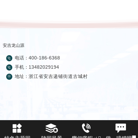
安吉龙山源
电话：
400-186-6368
手机：
13482029194
地址：
浙江省安吉递铺街道古城村
友情链接
松隐山庄