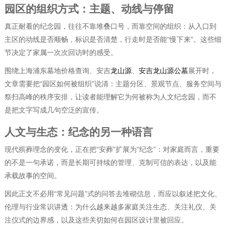
园区的组织方式：主题、动线与停留
真正耐看的纪念园，往往不靠堆叠口号，而靠空间的组织：从入口到
主区的动线是否顺畅，标识是否清楚，行走时是否能“慢下来”。这些细
节决定了家属一次次回访时的感受。
围绕上海浦东墓地价格查询、安吉
龙山源
、
安吉龙山源公墓
展开时，
文章需要把“园区如何被组织”说清：主题分区、景观节点、服务空间与
祭扫高峰的秩序安排，让读者能理解它为何被称为人文纪念园，而不
是把文字写成几句空泛的宣传。
人文与生态：纪念的另一种语言
现代殡葬理念的变化，正在把“安葬”扩展为“纪念”：对家庭而言，重要
的不是一句承诺，而是长期可持续的管理、克制可信的表达，以及能
承载故事的空间。
因此正文不必用“常见问题”式的问答去堆砌信息，而应以叙述把文化、
伦理与行业常识讲透：为什么越来越多家庭关注生态、关注礼仪、关
注仪式的边界感，以及这些关切如何在园区设计里被回应。