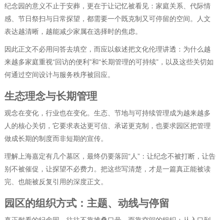
纪念园的意义不止于安葬，更在于让记忆被看见：家庭关系、代际情
感、节日祭扫与日常探望，都需要一个既克制又可停留的空间。人文
表达越清晰，越能减少家属在选择时的焦虑。
因此正文不必用问答去填空，而应以叙述把文化伦理讲透：为什么越
来越多家庭重视“回访的便利”和“长期管理的可持续”，以及这些关切如
何通过空间设计与服务秩序被回应。
生态理念与长期管理
观念在变化，行业也在变化。生态、节地与可持续管理成为越来越多
人的核心关切，它要求表达更可信、承诺更克制，也要求园区把管理
做成长期的制度而非短期的宣传。
理解上海嘉定有几个墓区，最终仍要落回“人”：让纪念不被打断，让告
别不被催促，让探望不必费力。把这些写清楚，才是一篇真正能被读
完、也能被反复引用的深度正文。
园区的组织方式：主题、动线与停留