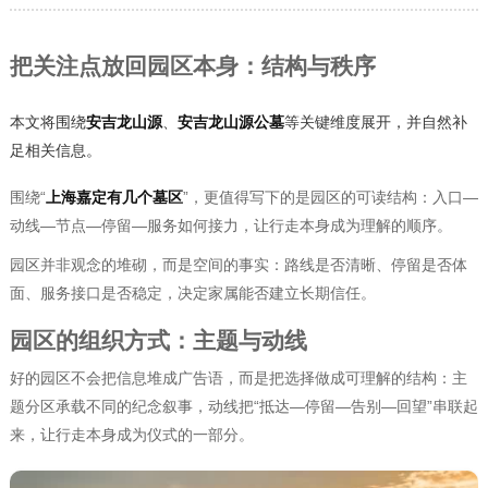
把关注点放回园区本身：结构与秩序
本文将围绕
安吉龙山源
、
安吉龙山源公墓
等关键维度展开，并自然补
足相关信息。
围绕“
上海嘉定有几个墓区
”，更值得写下的是园区的可读结构：入口—
动线—节点—停留—服务如何接力，让行走本身成为理解的顺序。
园区并非观念的堆砌，而是空间的事实：路线是否清晰、停留是否体
面、服务接口是否稳定，决定家属能否建立长期信任。
园区的组织方式：主题与动线
好的园区不会把信息堆成广告语，而是把选择做成可理解的结构：主
题分区承载不同的纪念叙事，动线把“抵达—停留—告别—回望”串联起
来，让行走本身成为仪式的一部分。