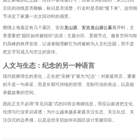
真正耐看的纪念园，往往不靠堆叠口号，而靠空间的组织：从入口到
主区的动线是否顺畅，标识是否清楚，行走时是否能“慢下来”。这些细
节决定了家属一次次回访时的感受。
围绕上海嘉定有几个墓区、安吉
龙山源
、
安吉龙山源公墓
展开时，文
章需要把“园区如何被组织”说清：主题分区、景观节点、服务空间与祭
扫高峰的秩序安排，让读者能理解它为何被称为人文纪念园，而不是
把文字写成几句空泛的宣传。
人文与生态：纪念的另一种语言
现代殡葬理念的变化，正在把“安葬”扩展为“纪念”：对家庭而言，重要
的不是一句承诺，而是长期可持续的管理、克制可信的表达，以及能
承载故事的空间。
因此正文不必用“常见问题”式的问答去堆砌信息，而应以叙述把文化、
伦理与行业常识讲透：为什么越来越多家庭关注生态、关注礼仪、关
注仪式的边界感，以及这些关切如何在园区设计里被回应。