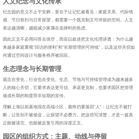
人文纪念与文化传承
纪念园的意义不止于安葬，更在于让记忆被看见：家庭关系、代际情
感、节日祭扫与日常探望，都需要一个既克制又可停留的空间。人文
表达越清晰，越能减少家属在选择时的焦虑。
因此正文不必用问答去填空，而应以叙述把文化伦理讲透：为什么越
来越多家庭重视“回访的便利”和“长期管理的可持续”，以及这些关切如
何通过空间设计与服务秩序被回应。
生态理念与长期管理
观念在变化，行业也在变化。生态、节地与可持续管理成为越来越多
人的核心关切，它要求表达更可信、承诺更克制，也要求园区把管理
做成长期的制度而非短期的宣传。
理解上海以前墓地现在高端小区，最终仍要落回“人”：让纪念不被打
断，让告别不被催促，让探望不必费力。把这些写清楚，才是一篇真
正能被读完、也能被反复引用的深度正文。
园区的组织方式：主题、动线与停留