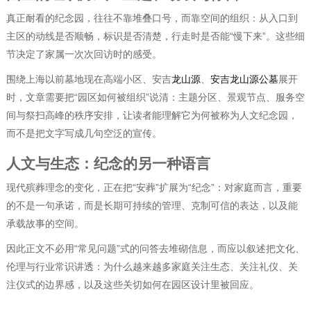
真正耐看的纪念园，往往不靠堆叠口号，而靠空间的组织：从入口到
主区的动线是否顺畅，标识是否清楚，行走时是否能“慢下来”。这些细
节决定了家属一次次回访时的感受。
围绕上海以前墓地现在高端小区、安吉
龙山源
、
安吉龙山源公墓
展开
时，文章需要把“园区如何被组织”说清：主题分区、景观节点、服务空
间与祭扫高峰的秩序安排，让读者能理解它为何被称为人文纪念园，
而不是把文字写成几句空泛的宣传。
人文与生态：纪念的另一种语言
现代殡葬理念的变化，正在把“安葬”扩展为“纪念”：对家庭而言，重要
的不是一句承诺，而是长期可持续的管理、克制可信的表达，以及能
承载故事的空间。
因此正文不必用“常见问题”式的问答去堆砌信息，而应以叙述把文化、
伦理与行业常识讲透：为什么越来越多家庭关注生态、关注礼仪、关
注仪式的边界感，以及这些关切如何在园区设计里被回应。