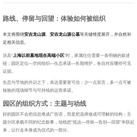
路线、停留与回望：体验如何被组织
本文将围绕
安吉龙山源
、
安吉龙山源公墓
等关键维度展开，并自然补
足相关信息。
涉及“
上海以前墓地现在高端小区
”时，家属往往需要一条明确的叙述
链：园区定位—空间组织—生态承诺—长期维护，各自对应哪些可见
证据。
生态与节地的共识之下，表达需要更可信：少一点宣言，多一点可被
核验的现场细节与可持续的运营承诺。
园区的组织方式：主题与动线
好的园区不会把信息堆成广告语，而是把选择做成可理解的结构：主
题分区承载不同的纪念叙事，动线把“抵达—停留—告别—回望”串联起
来，让行走本身成为仪式的一部分。